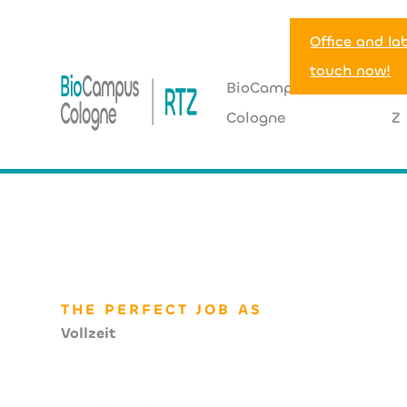
Office and la
touch now!
BioCampus
R
Cologne
Z
HOME
>
JOBHUB
>
Fachinformatiker Systemadministrati
THE PERFECT JOB AS
Vollzeit