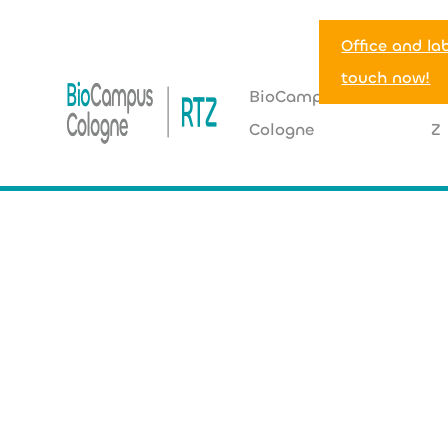
Office and la
touch now!
BioCampus
R
Cologne
Z