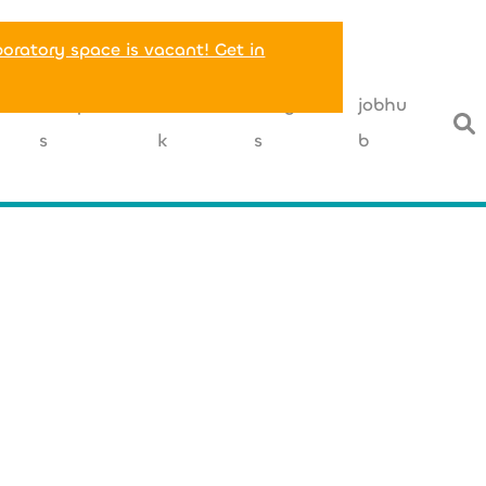
boratory space is vacant! Get in
T
companie
networ
insight
jobhu
s
k
s
b
j.f.knabe@gmai