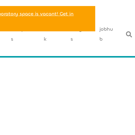
boratory space is vacant! Get in
T
companie
networ
insight
jobhu
s
k
s
b
+49 (0) 221 