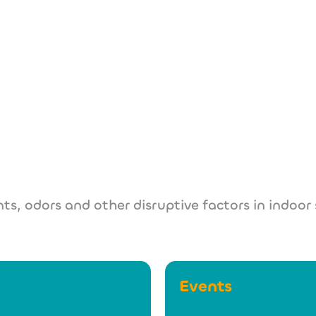
info(@)eco-luft
www.eco-luft.de
s, odors and other disruptive factors in indoor
Events