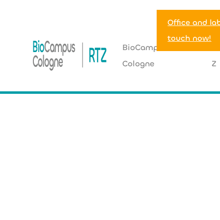
Office and la
touch now!
BioCampus
R
Cologne
Z