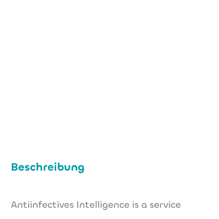
+49 (0) 221 560 917 58
+49 (0) 221 169 950 85
info@antiinfectives-intelligence.de
www.antiinfectives-intelligence.com
Beschreibung
Antiinfectives Intelligence is a service