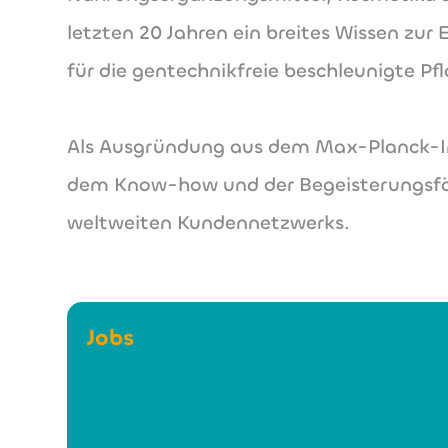
letzten 20 Jahren ein breites Wissen zu
für die gentechnikfreie beschleunigte P
Als Ausgründung aus dem Max-Planck-Ins
dem Know-how und der Begeisterungsfähi
weltweiten Kundennetzwerks.
Jobs