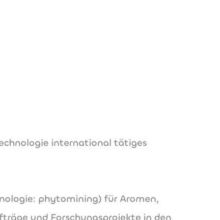
ytowelt.com
.com
echnologie international tätiges
hnologie: phytomining) für Aromen,
träge und Forschungsprojekte in den