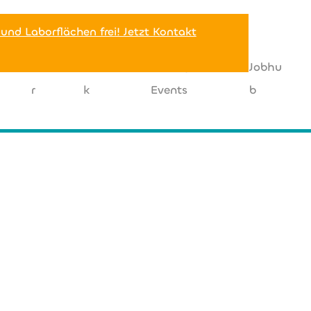
 und Laborflächen frei! Jetzt Kontakt
Miete
Netzwer
News |
Jobhu
r
k
Events
b
+49 (0) 2162 77