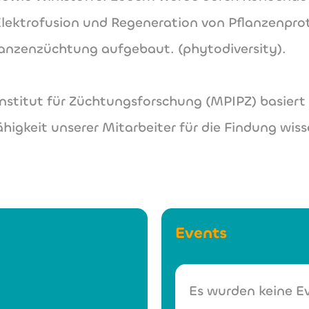
r Elektrofusion und Regeneration von Pflanzenpr
flanzenzüchtung aufgebaut. (phytodiversity).
titut für Züchtungsforschung (MPIPZ) basiert 
gkeit unserer Mitarbeiter für die Findung wiss
Events
Es wurden keine Ev