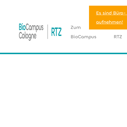
Es sind Büro-
aufnehmen!
Zum
Zum
BioCampus
RTZ