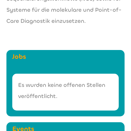
Systeme für die molekulare und Point-of-
Care Diagnostik einzusetzen.
Jobs
Es wurden keine offenen Stellen
veröffentlicht.
Events