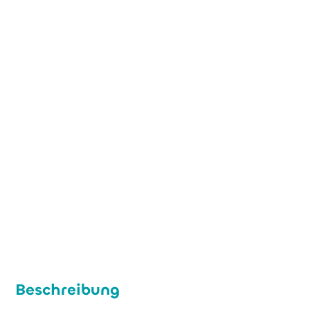
+49 (0) 221 99 88 97 0
contact@bioecho.de
www.bioecho.de
Beschreibung